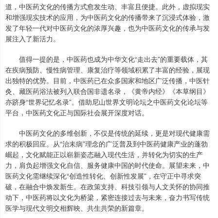
道，中医药文化的传播方式愈发生动、丰富且便捷。此外，虚拟现实
和增强现实技术的应用，为中医药文化的传播带来了沉浸式体验，激
发了年轻一代对中医药文化的浓厚兴趣，也为中医药文化的传承与发
展注入了新活力。
值得一提的是，中医药也成为中华文化“走出去”的重要载体，其
在疾病预防、慢性病管理、康复治疗等领域积累了丰富的经验，展现
出独特的优势。目前，中医药已在众多国家和地区广泛传播，中医针
灸、藏医药浴法被列入联合国非遗名录，《黄帝内经》《本草纲目》
亦跻身“世界记忆名录”。借助尼山世界文明论坛之中医药文化论坛等
平台，中医药文化正与国际社会展开深度对话。
中医药文化的多维创新，不仅是传统的延续，更是对现代健康需
求的积极回应。从“治未病”理念的广泛普及到中医药健康产业的蓬勃
崛起，文化赋能正以崭新姿态融入现代生活，并转化为切实的生产
力，肩负起增强文化自信、服务健康中国的时代使命。展望未来，中
医药文化需继续深化“创造性转化、创新性发展”，在守正中寻求突
破，在融合中焕发新生。在政策支持、科技引领与人文关怀的协同推
动下，中医药将以文化为桥梁，紧密连接过去与未来，奋力书写传统
医学与现代文明交相辉映、共生共荣的新篇章。