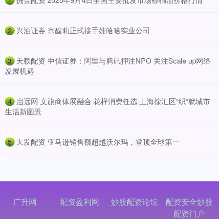
1
​兴泊证券 宗馥莉正式接手娃哈哈实业公司
2
​天载配资 中信证券：阿里与腾讯押注NPO 关注Scale up网络
3
发展机遇
​启远网 文旅商体展融合 花样消费任选 上海徐汇区“织”就城市
4
生活新图景
​大发配资 亚马逊销售额超越沃尔玛，登顶全球第一
5
广升网
配资盈利网
炒股配资论坛
配资安全炒股
配资门户