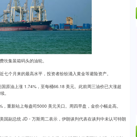
 豪尔费坎集装箱码头的油轮。
七个月来的最高水平，投资者纷纷涌入黄金等避险资产。
国原油上涨 1.74%，至每桶66.18 美元。此前周三油价已大涨超
延续。
，重新站上每盎司5000 美元关口。周四早盘，金价小幅走高。
国副总统 JD・万斯周二表示，伊朗谈判代表在谈判中未认可特朗