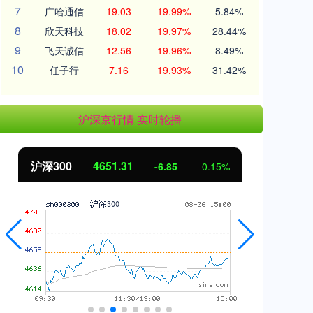
7
广哈通信
19.03
19.99%
5.84%
8
欣天科技
18.02
19.97%
28.44%
9
飞天诚信
12.56
19.96%
8.49%
10
任子行
7.16
19.93%
31.42%
沪深京行情 实时轮播
沪深300
4651.31
北
-6.85
-0.15%