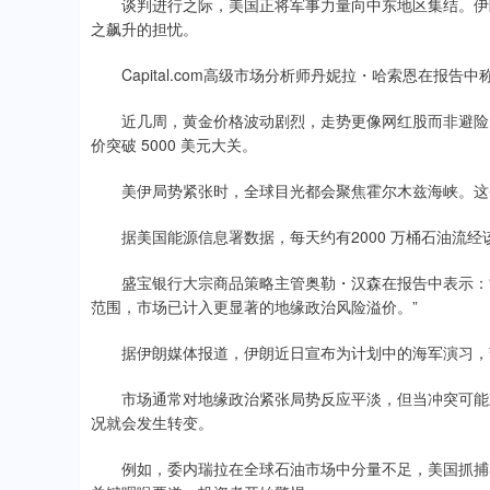
谈判进行之际，美国正将军事力量向中东地区集结。伊朗
之飙升的担忧。
Capital.com高级市场分析师丹妮拉・哈索恩在报告
近几周，黄金价格波动剧烈，走势更像网红股而非避险资
价突破 5000 美元大关。
美伊局势紧张时，全球目光都会聚焦霍尔木兹海峡。这条
据美国能源信息署数据，每天约有2000 万桶石油流经该
盛宝银行大宗商品策略主管奥勒・汉森在报告中表示：“
范围，市场已计入更显著的地缘政治风险溢价。”
据伊朗媒体报道，伊朗近日宣布为计划中的海军演习，
市场通常对地缘政治紧张局势反应平淡，但当冲突可能直
况就会发生转变。
例如，委内瑞拉在全球石油市场中分量不足，美国抓捕马