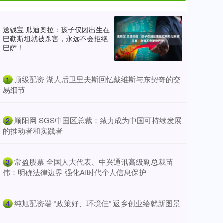
送钱宝 瓜迪奥拉：孩子仅因出生在
巴勒斯坦就被杀害，永远不会拒绝
巴萨！
​顶级配资 湖人后卫里夫斯回忆戴维斯与东契奇的交
1
易细节
​顺阳网 SGS中国区总裁：致力成为中国可持续发展
2
的推动者和实践者
​常盈股票 全国人大代表、中兴通讯高级副总裁苗
3
伟：明确法律边界 强化AI时代个人信息保护
​纯旭配资端 “政策好、环境佳” 返乡创业绘就新图景
4