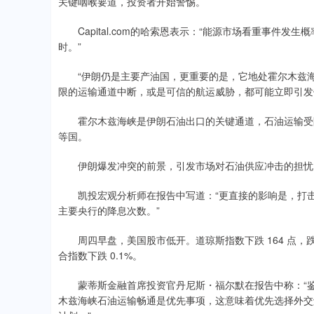
关键咽喉要道，投资者开始警惕。
Capital.com的哈索恩表示：“能源市场看重事件发
时。”
“伊朗仍是主要产油国，更重要的是，它地处霍尔木兹海峡
限的运输通道中断，或是可信的航运威胁，都可能立即引发
霍尔木兹海峡是伊朗石油出口的关键通道，石油运输受阻
等国。
伊朗爆发冲突的前景，引发市场对石油供应冲击的担忧，
凯投宏观分析师在报告中写道：“更直接的影响是，打击
主要央行的降息次数。”
周四早盘，美国股市低开。道琼斯指数下跌 164 点，跌幅 0
合指数下跌 0.1%。
蒙蒂斯金融首席投资官丹尼斯・福尔默在报告中称：“鉴于通胀与
木兹海峡石油运输畅通是优先事项，这意味着优先选择外交