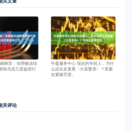
相关文章
里姆林宫：动用被冻结
牛盈服务中心 现在的年轻人，为什
资助乌克兰是盗窃行
么还在反复看〈大圣娶亲〉？答案
在紧箍咒里。
相关评论