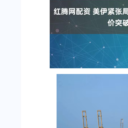
上证指数
3900.35
00
-0.01%
21.92
0.