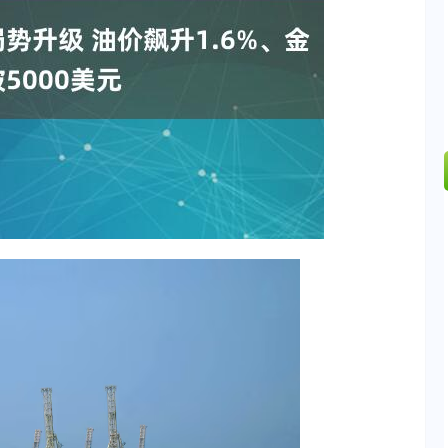
深证成指
14110.12
57%
-34.08
-0.24%