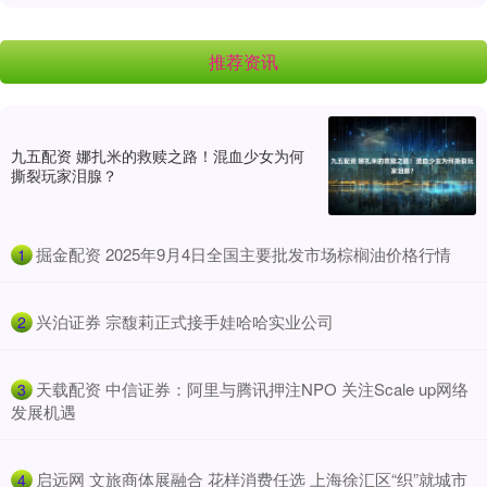
推荐资讯
九五配资 娜扎米的救赎之路！混血少女为何
撕裂玩家泪腺？
​掘金配资 2025年9月4日全国主要批发市场棕榈油价格行情
1
​兴泊证券 宗馥莉正式接手娃哈哈实业公司
2
​天载配资 中信证券：阿里与腾讯押注NPO 关注Scale up网络
3
发展机遇
​启远网 文旅商体展融合 花样消费任选 上海徐汇区“织”就城市
4