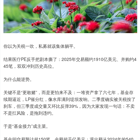
你以为关税一吹，私募就该集体躺平。
结果医疗PE反手把剧本撕了：2025年交易额约1910亿美元、并购约4
45笔，双双冲到历史高位。
为什么能逆势。
关键不是“更敢赌”，而是更怕来不及：一堆资产拿了六七年，基金存
续期逼近，LP催分红，像水库满到堤坝发响。二季度确实被关税按了
刹车，但三季度成交量又环比反弹39%，因为大家发现一句话：不卖
不是扛风险，是拖到违约。
于是“基金接力”成主菜。
基金间交易预计超150笔、金额超千亿美元；退出额从2024年的540