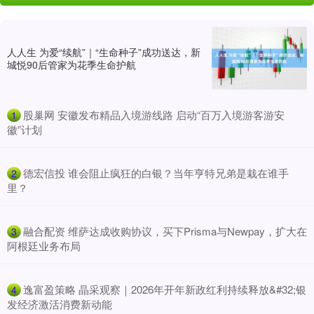
人人生 为爱“续航”｜“生命种子”成功送达，新
城悦90后管家为花季生命护航
​股巢网 安徽发布精品入境游线路 启动“百万入境游客游安
1
徽”计划
​德宏信投 谁会阻止疯狂的白银？当年亨特兄弟是栽在谁手
2
里？
​融合配资 维萨达成收购协议，买下Prisma与Newpay，扩大在
3
阿根廷业务布局
​逸富盈策略 晶采观察｜2026年开年新政红利持续释放&#32;银
4
发经济激活消费新动能