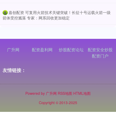
​嘉创配资 可复用火箭技术关键突破！长征十号运载火箭一级
5
箭体受控溅落 专家：网系回收更加稳定
广升网
配资盈利网
炒股配资论坛
配资安全炒股
配资门户
友情链接：
Powered by
广升网
RSS地图
HTML地图
Copyright
© 2013-2025