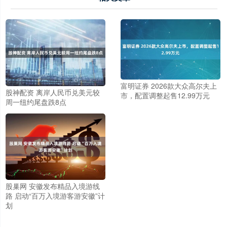
富明证券 2026款大众高尔夫上
股神配资 离岸人民币兑美元较
市，配置调整起售12.99万元
周一纽约尾盘跌8点
股巢网 安徽发布精品入境游线
路 启动“百万入境游客游安徽”计
划