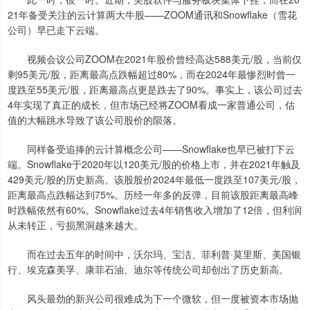
21年备受关注的云计算两大牛股——ZOOM通讯和Snowflake（雪花
公司）早已走下云端。
视频会议公司ZOOM在2021年股价曾经高达588美元/股，当前仅
剩95美元/股，距离最高点跌幅超过80%，而在2024年最惨烈时曾一
度跌至55美元/股，距离最高点更是跌去了90%。事实上，该公司过去
4年实现了真正的成长，但市场已经将ZOOM看成一家普通公司，估
值的大幅跳水导致了该公司股价的陨落。
同样备受追捧的云计算概念公司——Snowflake也早已被打下云
端。Snowflake于2020年以120美元/股的价格上市，并在2021年触及
429美元/股的历史新高。该股股价2024年最低一度跌至107美元/股，
距离最高点跌幅达到75%。历经一年多的反弹，目前该股距离最高峰
时跌幅依然有60%。Snowflake过去4年销售收入增加了12倍，但利润
从未转正，亏损黑洞越来越大。
而在过去五年的时间中，沃尔玛、宝洁、菲利普·莫里斯、美国银
行、埃克森美孚、康菲石油、迪尔等传统公司却创出了历史新高。
风头最劲的新兴公司很难成为下一个微软，但一度被资本市场抛