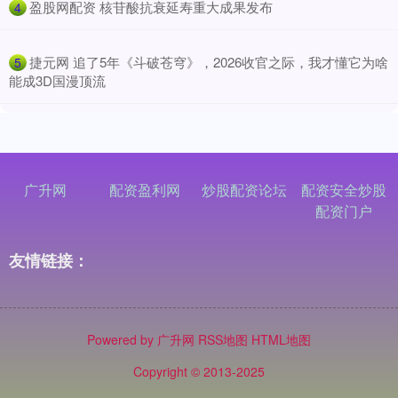
​盈股网配资 核苷酸抗衰延寿重大成果发布
4
​捷元网 追了5年《斗破苍穹》，2026收官之际，我才懂它为啥
5
能成3D国漫顶流
广升网
配资盈利网
炒股配资论坛
配资安全炒股
配资门户
友情链接：
Powered by
广升网
RSS地图
HTML地图
Copyright
© 2013-2025