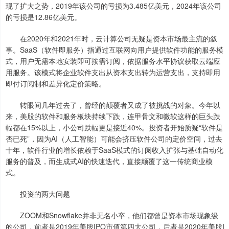
现了扩大之势，2019年该公司的亏损为3.485亿美元，2024年该公司
的亏损是12.86亿美元。
在2020年和2021年时，云计算公司无疑是资本市场最主流的叙
事。SaaS（软件即服务）指通过互联网向用户提供软件功能的服务模
式，用户无需本地安装即可按需订阅，依据服务水平协议获取云端应
用服务。该模式将企业软件支出从资本支出转为运营支出，支持即用
即付订阅制和差异化定价策略。
转眼间几年过去了，曾经的颠覆者又成了被挑战的对象。今年以
来，美股的软件和服务板块持续下跌，连甲骨文和微软这样的巨头跌
幅都在15%以上，小公司跌幅更是接近40%。投资者开始质疑“软件是
否已死”，因为AI（人工智能）可能会挤压软件公司的定价空间，过去
十年，软件行业的增长依赖于SaaS模式的订阅收入扩张与基础自动化
服务的普及，而生成式AI的快速迭代，直接颠覆了这一传统商业模
式。
投资的两大问题
ZOOM和Snowflake并非无名小卒，他们都曾是资本市场现象级
的公司，前者是2019年美股IPO市值第四大公司，后者是2020年美股I