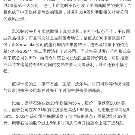
PO市值第一大公司，他们上市之时不仅引发了美国新闻界的关注，而
且也成了中国媒体界热议的话题，并且引发A股和港股相关对标公司
的跟风上涨。
ZOOM过去几年虽然取得了真实成长，但行业状态不佳，不仅同
业竞品很多，而且再次站上被颠覆者地位，估值从200多倍跌至17
倍；而Snowflake公司的盈利却始终未曾转正，连巴菲特旗下的伯克
希尔也在2024年第二季度清仓了该公司。巴菲特是以发行价的形式参
与了该公司的IPO，而清仓时该公司已经跌至发行价附近，可以推断
巴菲特在这笔持有4年时间的交易中并无明显获利，甚至还有小幅亏
损。
值得一提的是，康菲石油、宝洁、沃尔玛、可口可乐等传统能源
与日常消费等公司却在过去五年时间中股价屡创新高。
比如，康菲石油在2020年跌幅为36%，股价一度跌至20.84美
元，但该公司在2021年的每股派息高达1.95美元，动态股息率高达9.
36%，2022年该公司的每股派息（包含特别派息）更是达到4.99美
元。康菲石油的股价过去5年多时间从低点开始至今上涨了近5倍。