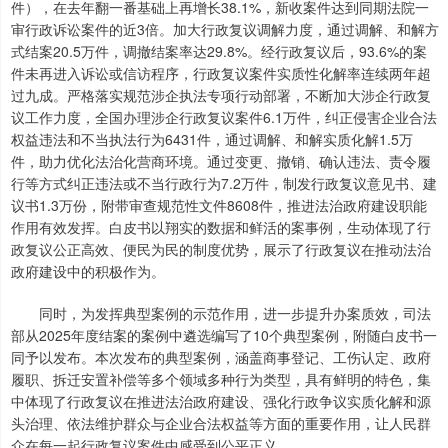
件），在去年翻一番基础上再增长38.1%，新收案件达到同期法院一
审行政诉讼案件的近3倍。加大行政复议调解力度，通过调解、和解方
式结案20.5万件，调撤结案率达29.8%。经行政复议后，93.6%的案
件未再进入诉讼或信访程序，行政复议案件实质性化解率连续两年超
过九成。严格落实规范涉企执法专项行动部署，不断加大涉企行政复
议工作力度，全国办理涉企行政复议案件6.1万件，纠正侵害企业合法
权益违法和不当执法行为6431件，通过调解、和解实质化解1.5万
件，助力优化法治化营商环境。通过变更、撤销、确认违法、责令履
行等方式纠正违法或不当行政行为7.2万件，制发行政复议意见书、建
议书1.3万份，附带审查规范性文件8608件，推进法治政府建设职能
作用有效发挥。白皮书以翔实的数据和鲜活的案事例，生动体现了行
政复议公正高效、便民为民的制度优势，展示了行政复议在推动法治
政府建设中的积极作为。
同时，为发挥典型案例的示范作用，进一步提升办案质效，司法
部从2025年度结案的案例中遴选编写了10个典型案例，附随白皮书一
同予以发布。本次发布的典型案例，涵盖商事登记、工伤认定、政府
履职、拆迁安置补偿等多个领域多种行为类型，具有鲜明的特色，集
中体现了行政复议在推进法治政府建设、强化行政争议实质化解和源
头治理、依法维护群众与企业合法权益等方面的重要作用，让人民群
众在每一起行政复议案件中感受到公平正义。