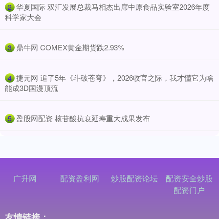
​华夏国际 双汇发展总裁马相杰出席中原食品实验室2026年度
2
科学家大会
​鼎牛网 COMEX黄金期货跌2.93%
3
​捷元网 追了5年《斗破苍穹》，2026收官之际，我才懂它为啥
4
能成3D国漫顶流
​盈股网配资 核苷酸抗衰延寿重大成果发布
5
广升网
配资盈利网
炒股配资论坛
配资安全炒股
配资门户
友情链接：