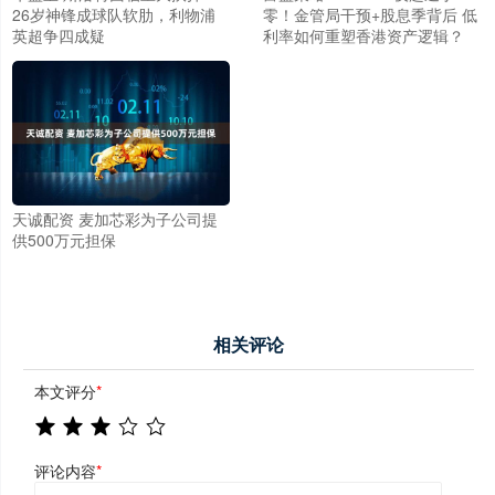
26岁神锋成球队软肋，利物浦
零！金管局干预+股息季背后 低
英超争四成疑
利率如何重塑香港资产逻辑？
天诚配资 麦加芯彩为子公司提
供500万元担保
相关评论
本文评分
*
评论内容
*