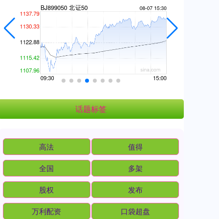
话题标签
高法
值得
全国
多架
股权
发布
万利配资
口袋超盘