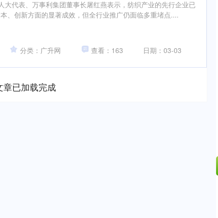
国人大代表、万事利集团董事长屠红燕表示，纺织产业的先行企业已
本、创新方面的显著成效，但全行业推广仍面临多重堵点....
分类：广升网
查看：163
日期：03-03
文章已加载完成
沪深300
4694.44
.42%
43.13
0.93%