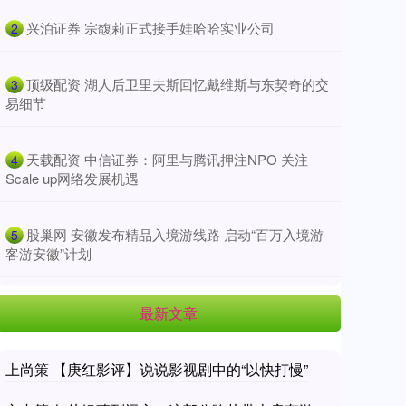
​兴泊证券 宗馥莉正式接手娃哈哈实业公司
2
​顶级配资 湖人后卫里夫斯回忆戴维斯与东契奇的交
3
易细节
​天载配资 中信证券：阿里与腾讯押注NPO 关注
4
Scale up网络发展机遇
​股巢网 安徽发布精品入境游线路 启动“百万入境游
5
客游安徽”计划
最新文章
上尚策 【庚红影评】说说影视剧中的“以快打慢”