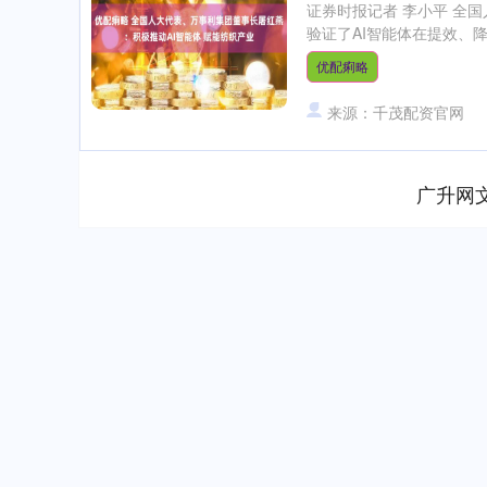
证券时报记者 李小平 全
验证了AI智能体在提效、降
优配痢略
来源：千茂配资官网
广升网
深证成指
14311.01
.68
1.02%
200.89
1