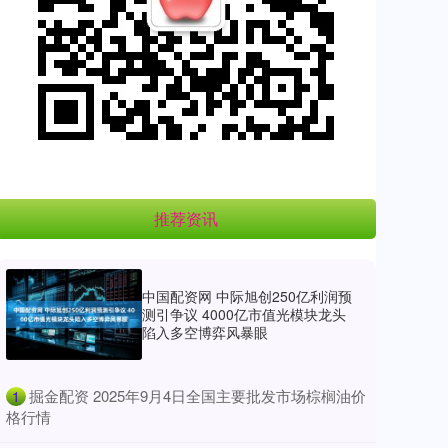
推荐资讯
中国配资网 中际旭创250亿利润预
测引争议 4000亿市值光模块龙头
陷入多空博弈风暴眼
​掘金配资 2025年9月4日全国主要批发市场棕榈油价
1
格行情