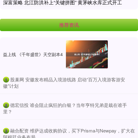
深富策略 北江防洪补上“关键拼图” 黄茅峡水库正式开工
推荐资讯
益上线 《千年盛世》天空副本4
​股巢网 安徽发布精品入境游线路 启动“百万入境游客游安
1
徽”计划
​德宏信投 谁会阻止疯狂的白银？当年亨特兄弟是栽在谁手
2
里？
​融合配资 维萨达成收购协议，买下Prisma与Newpay，扩大在
3
阿根廷业务布局