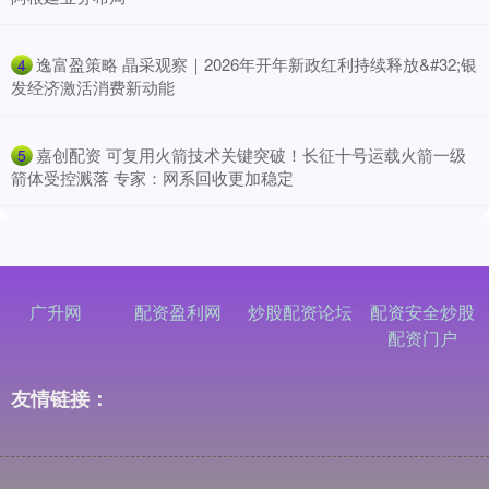
​逸富盈策略 晶采观察｜2026年开年新政红利持续释放&#32;银
4
发经济激活消费新动能
​嘉创配资 可复用火箭技术关键突破！长征十号运载火箭一级
5
箭体受控溅落 专家：网系回收更加稳定
广升网
配资盈利网
炒股配资论坛
配资安全炒股
配资门户
友情链接：