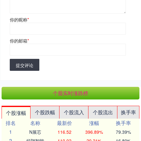
你的昵称
*
你的邮箱
*
提交评论
个股实时涨跌榜
个股跌幅
个股流入
个股流出
换手率
个股涨幅
排名
名称
最新价
涨幅
换手率
1
N展芯
116.52
396.89%
79.39%
2
锐翔智能
110.02
20.21%
16.80%