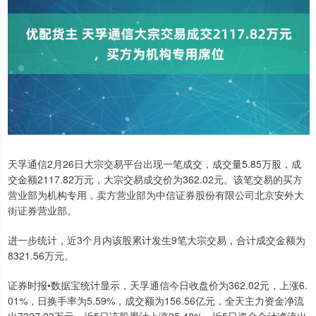
天孚通信2月26日大宗交易平台出现一笔成交，成交量5.85万股，成
交金额2117.82万元，大宗交易成交价为362.02元。该笔交易的买方
营业部为机构专用，卖方营业部为中信证券股份有限公司北京安外大
街证券营业部。
进一步统计，近3个月内该股累计发生9笔大宗交易，合计成交金额为
8321.56万元。
证券时报•数据宝统计显示，天孚通信今日收盘价为362.02元，上涨6.
01%，日换手率为5.59%，成交额为156.56亿元，全天主力资金净流
出7327.23万元，近5日该股累计上涨25.48%，近5日资金合计净流出