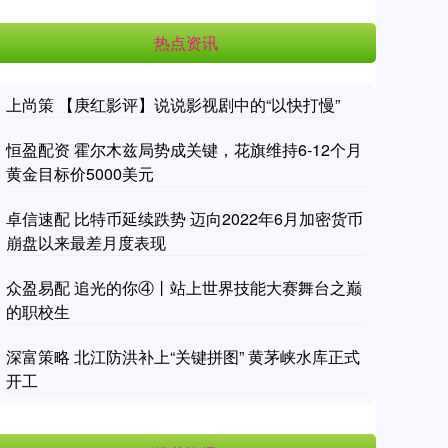
热点资讯
上尚策 【庚红影评】说说影视剧中的“以快打慢”
恒盈配资 霍尔木兹局势成关键，花旗维持6-12个月
黄金目标价5000美元
卓信速配 比特币延续跌势 迈向2022年6月加密货币
崩盘以来最差月度表现
众盈易配 追光的你④丨站上世界技能大赛舞台之巅
的职校生
深富策略 北江防洪补上“关键拼图” 黄茅峡水库正式
开工