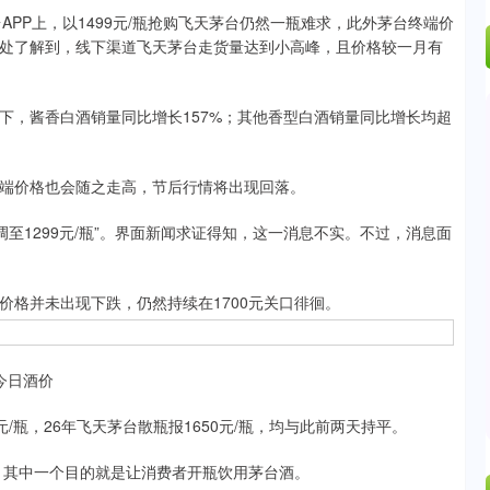
P上，以1499元/瓶抢购飞天茅台仍然一瓶难求，此外茅台终端价
处了解到，线下渠道飞天茅台走货量达到小高峰，且价格较一月有
，酱香白酒销量同比增长157%；其他香型白酒销量同比增长均超
端价格也会随之走高，节后行情将出现回落。
调至1299元/瓶”。界面新闻求证得知，这一消息不实。不过，消息面
格并未出现下跌，仍然持续在1700元关口徘徊。
今日酒价
元/瓶，26年飞天茅台散瓶报1650元/瓶，均与此前两天持平。
，其中一个目的就是让消费者开瓶饮用茅台酒。