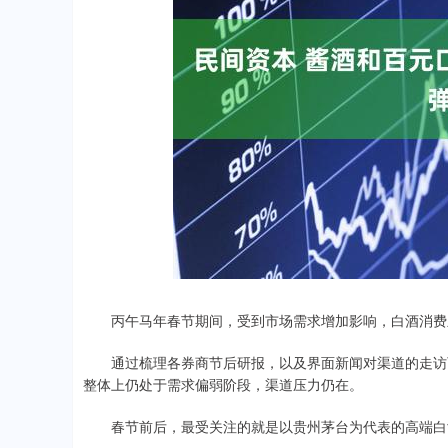
深证成指
14311.01
.68
1.02%
200.89
1
丙午马年春节期间，受到市场需求增加影响，白酒消费
通过梳理各券商节后研报，以及界面新闻对渠道的走访可
整体上仍处于需求偏弱阶段，渠道压力仍在。
春节前后，最受关注的就是以贵州茅台为代表的高端白