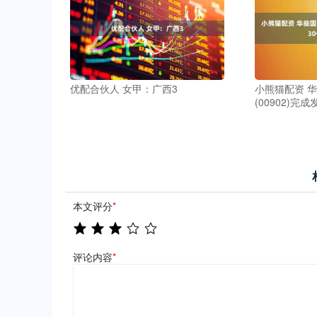
优配合伙人 女甲：广西3
小熊猫配资 
(00902)完
本文评分
*
评论内容
*