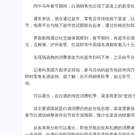
丙午马年春节期间，白酒销售也出现了渠道上的新变化
通常来说，酒水通过超市、零售店等传统线下渠道，以及
节，电商平台与线下超市也试图联合起来，通过价格折扣和
界面新闻通过社交媒体观察到，春节期间，有超市在酒水专
元，五粮液、泸州老窖、红花郎等中高端名酒都有着几十元
去现场选购的消费者改为在超市扫码下单，之后由平台
记者向美团方面求证得知，参与活动的超市包括华润万家
即时零售名酒促销。据了解，在不同销售旺季，如元宵节、
动。
可以看出，在白酒的传统消费旺季，渠道商更加“使劲”
其主要原因就是白酒消费仍然处在低谷期，渠道需要借助
春节白酒动销整体符合节前市场预期，预计全渠道动销量同比下
从各券商分析可以看出，即使开瓶自饮和礼赠的消费者短
一步说明，白酒行业阶段性的行情反弹不意味着春天的完全