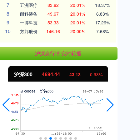
7
五洲医疗
83.62
20.01%
18.37%
8
耐科装备
49.67
20.01%
6.83%
9
一博科技
53.33
20.01%
17.26%
10
方邦股份
146.16
20.00%
7.68%
沪深京行情 实时轮播
北证50
1134.24
创
11.37
1.01%