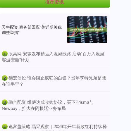
推荐资讯
天牛配资 商务部回应“美近期关税
调整举措”
​股巢网 安徽发布精品入境游线路 启动“百万入境游
1
客游安徽”计划
​德宏信投 谁会阻止疯狂的白银？当年亨特兄弟是栽
2
在谁手里？
​融合配资 维萨达成收购协议，买下Prisma与
3
Newpay，扩大在阿根廷业务布局
​逸富盈策略 晶采观察｜2026年开年新政红利持续释
4