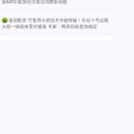
放&#32;银发经济激活消费新动能
​嘉创配资 可复用火箭技术关键突破！长征十号运载
5
火箭一级箭体受控溅落 专家：网系回收更加稳定