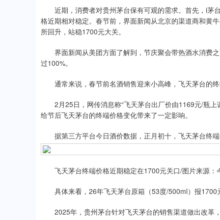
近期，消费者对贵州茅台保有可观的需求。首先，i茅台AP
格近期相对稳定。春节前，界面新闻从北京的渠道商和黄牛
所回升，站稳1700元大关。
界面新闻从美团方面了解到，节庆聚会带热酒水消费之下
过100%。
通常来说，春节前名酒销售迎来小高峰，飞天茅台的终
2月25日，网传消息称“飞天茅台出厂价由1169元/瓶上
给节后飞天茅台的终端价格变化带来了一定影响。
据第三方平台今日酒价数据，正月初十，飞天茅台终端价
飞天茅台终端价格近期稳定在1700元关口/图片来源：
具体来看，26年飞天茅台原箱（53度/500ml）报1700
2025年，贵州茅台针对飞天茅台的销售渠道做出改革