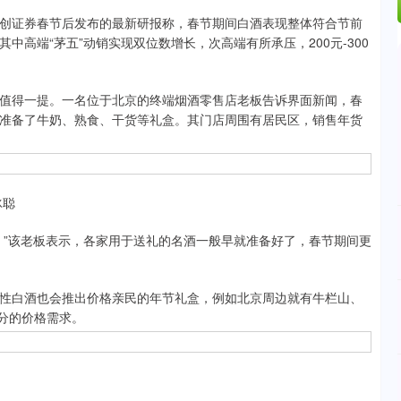
证券春节后发布的最新研报称，春节期间白酒表现整体符合节前
高端“茅五”动销实现双位数增长，次高端有所承压，200元-300
得一提。一名位于北京的终端烟酒零售店老板告诉界面新闻，春
准备了牛奶、熟食、干货等礼盒。其门店周围有居民区，销售年货
冰聪
”该老板表示，各家用于送礼的名酒一般早就准备好了，春节期间更
白酒也会推出价格亲民的年节礼盒，例如北京周边就有牛栏山、
细分的价格需求。