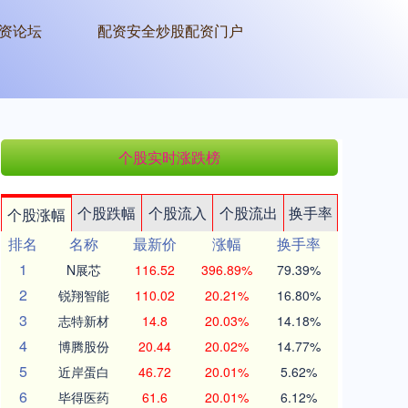
资论坛
配资安全炒股配资门户
个股实时涨跌榜
个股跌幅
个股流入
个股流出
换手率
个股涨幅
排名
名称
最新价
涨幅
换手率
1
N展芯
116.52
396.89%
79.39%
2
锐翔智能
110.02
20.21%
16.80%
3
志特新材
14.8
20.03%
14.18%
4
博腾股份
20.44
20.02%
14.77%
5
近岸蛋白
46.72
20.01%
5.62%
6
毕得医药
61.6
20.01%
6.12%