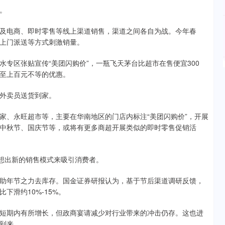
。
电商、即时零售等线上渠道销售，渠道之间各自为战。今年春
上门派送等方式刺激销量。
区张贴宣传“美团闪购价”，一瓶飞天茅台比超市在售便宜300
至上百元不等的优惠。
外卖员送货到家。
、永旺超市等，主要在华南地区的门店内标注“美团闪购价”，开展
中秋节、国庆节等，或将有更多商超开展类似的即时零售促销活
想出新的销售模式来吸引消费者。
年节之力去库存。国金证券研报认为，基于节后渠道调研反馈，
滑约10%-15%。
期内有所增长，但政商宴请减少对行业带来的冲击仍存。这也进
到来。