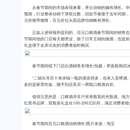
从春节期间的市场表现来看，茅台动销的确有增长。华创
预期，行业整体动销下滑双位数，回款节奏慢于去年同期，其中
元价格带微降，百元价位头部品牌动销略有增长。
正如上述研报所提到的，百元口粮酒春节期间的销售也值
节期间他的门店每天都营业，除了日常主销的烟酒，也提前
礼盒便于走亲访友的消费者临时购买。
春节期间线下门店白酒销售有增长/拍摄：界面新闻武
“二锅头等百十来块钱一瓶的酒卖得多，也有人卖啤酒。
多的是家里吃饭，随手到店里买一两瓶口粮酒自饮。
值得注意的是，口粮酒并非只有单瓶装的光瓶酒。地方性
红星等品牌，双瓶装礼盒在100-200元区间，满足消费者
春节期间百元口粮酒动销增长/图片来源：淘宝