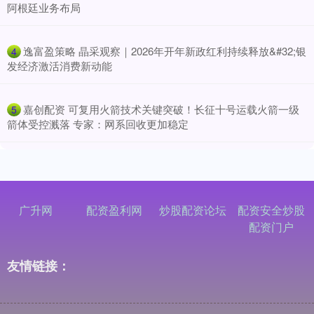
阿根廷业务布局
​逸富盈策略 晶采观察｜2026年开年新政红利持续释放&#32;银
4
发经济激活消费新动能
​嘉创配资 可复用火箭技术关键突破！长征十号运载火箭一级
5
箭体受控溅落 专家：网系回收更加稳定
广升网
配资盈利网
炒股配资论坛
配资安全炒股
配资门户
友情链接：