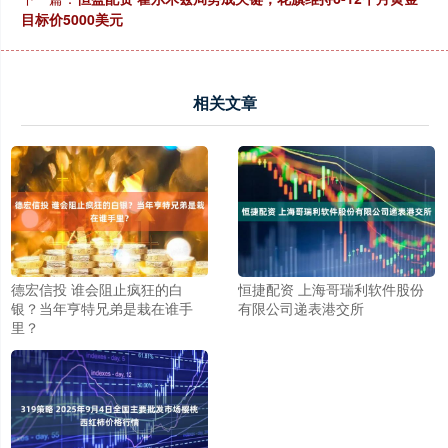
目标价5000美元
相关文章
德宏信投 谁会阻止疯狂的白
恒捷配资 上海哥瑞利软件股份
银？当年亨特兄弟是栽在谁手
有限公司递表港交所
里？