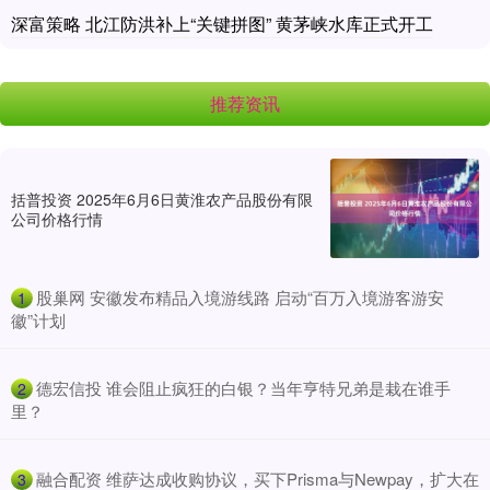
深富策略 北江防洪补上“关键拼图” 黄茅峡水库正式开工
推荐资讯
括普投资 2025年6月6日黄淮农产品股份有限
公司价格行情
​股巢网 安徽发布精品入境游线路 启动“百万入境游客游安
1
徽”计划
​德宏信投 谁会阻止疯狂的白银？当年亨特兄弟是栽在谁手
2
里？
​融合配资 维萨达成收购协议，买下Prisma与Newpay，扩大在
3