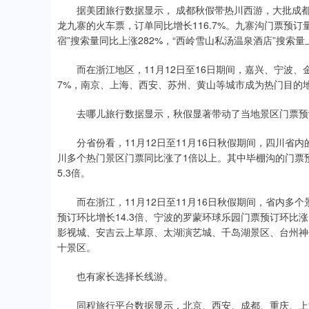
据美团旅行数据显示， 成都秋假带热川西游，大批成都市
龙九寨的火车票，订单同比增长116.7%。九寨沟门票预订
宿”搜索量同比上涨282%，“西岭雪山私汤温泉酒店”搜索
而在浙江地区，11月12日至16日期间，嘉兴、宁波、金
7%，南京、上海、西安、苏州、黄山等城市成为热门目的
去哪儿旅行数据显示，秋假显著带动了当地景区门票预
分省份看，11月12日至11月16日秋假期间，四川省内的
川多个热门景区门票同比涨了1倍以上。其中毕棚沟的门票预
5.3倍。
而在浙江，11月12日至11月16日秋假期间，省内多
预订环比增长14.3倍、宁波的罗蒙环球乐园门票预订环比涨
影视城、安吉云上草原、太湖演艺城、千岛湖景区、台州神
十景区。
也有家长选择长线游。
同程旅行平台数据显示，北京、西安、成都、重庆、上海