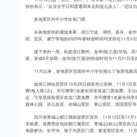
纷纷表示：“从没在平日和普通周末见到这么多人”，“还以
多地景区对中小学生免门票
从各地发布的通知来看，浙江宁波、湖州、嘉兴、金华兰
阳、宜宾、遂宁等地的2025年春秋假时间均安排在11月12
接下来的一周，则是浙江衢州、金华(除兰溪)等地。其中衢州
接，形成5天假期；金华(除兰溪)的秋假时间为11月21日至
11月以来，多地景区也面向中小学生推出了免票优惠活
如浙江神仙居景区10月25日就发布公告称，11月1日
费(每人限1次)，并可携带1名家长同享首道门票免费。天台
证，可享受国有景区首道门票免费，并可携带1名家长同享
森林公园、济公故居、赤城山景区、寒山景区、国清景区等
四川省青城山都江堰旅游景区宣布，11月12日至11月
常购票。免费景区包括都江堰景区、青城山(前山)景区的入
免双桥沟、长坪沟、海子沟景区门票。黄龙景区宣布，11月