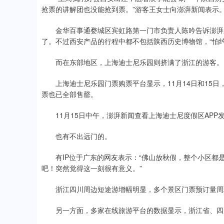
抢票的讲解团也没能抢到票。”游客王女士向澎湃新闻表示
金华百事通婺城区宾虹路第一门市负责人陈吟告诉澎湃新
了。不过西安产品的行程中都不包括陕西历史博物馆，“怕约
而在东部地区，上海迪士尼乐园则挤满了浙江的游客。
上海迪士尼乐园门票购票平台显示，11月14日和15日，乐
票也已全部售罄。
11月15日中午，澎湃新闻查看上海迪士尼度假区APP
也有不出远门的。
有IP位于广东的网友表示：“佛山放秋假，整个小区都
吧！突然觉得这一刻很有意义。”
浙江四川周边短途游增幅明显，多个景区门票预订量周环
另一方面，多家在线旅游平台的数据显示，浙江省、四