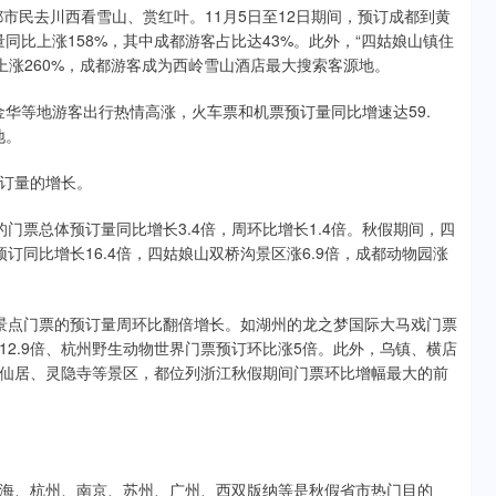
民去川西看雪山、赏红叶。11月5日至12日期间，预订成都到黄
量同比上涨158%，其中成都游客占比达43%。此外，“四姑娘山镇住
量上涨260%，成都游客成为西岭雪山酒店最大搜索客源地。
华等地游客出行热情高涨，火车票和机票预订量同比增速达59.
地。
订量的增长。
门票总体预订量同比增长3.4倍，周环比增长1.4倍。秋假期间，四
订同比增长16.4倍，四姑娘山双桥沟景区涨6.9倍，成都动物园涨
个景点门票的预订量周环比翻倍增长。如湖州的龙之梦国际大马戏门票
12.9倍、杭州野生动物世界门票预订环比涨5倍。此外，乌镇、横店
仙居、灵隐寺等景区，都位列浙江秋假期间门票环比增幅最大的前
、杭州、南京、苏州、广州、西双版纳等是秋假省市热门目的