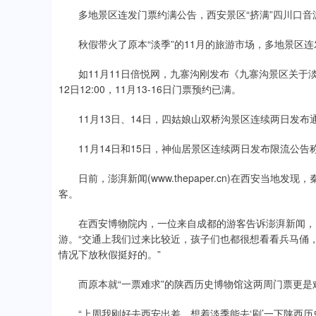
多地景区连发门票约满公告，西安景区“挤满”四川口音
秋假带火了原本“淡季”的11月的旅游市场，多地景区连
如11月11日倍悦网，九寨沟刚发布《九寨沟景区关于淡季
12日12:00，11月13-16日门票预约已满。
11月13日、14日，四姑娘山双桥沟景区连续两日发布通
11月14日和15日，神仙居景区连续两日发布限流公告称1
日前，澎湃新闻(www.thepaper.cn)在西安当地
客。
在西安博物院内，一位来自成都的游客告诉澎湃新闻，由
游。“交通上我们过来比较近，孩子们也都很想看看兵马俑
情况下放秋假挺好的。”
而原本就“一票难求”的陕西历史博物馆这两周门票更是
“上周我刚好去西安出差，想着淡季能去‘刷’一下陕西历