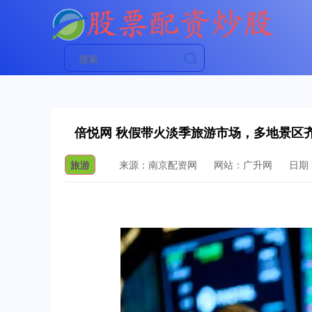
倍悦网 秋假带火淡季旅游市场，多地景区
旅游
来源：南京配资网
网站：广升网
日期：2