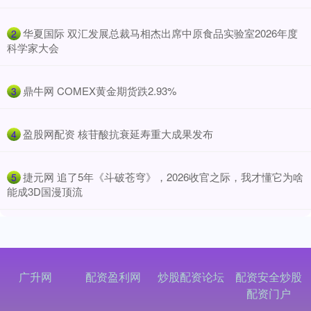
​华夏国际 双汇发展总裁马相杰出席中原食品实验室2026年度
2
科学家大会
​鼎牛网 COMEX黄金期货跌2.93%
3
​盈股网配资 核苷酸抗衰延寿重大成果发布
4
​捷元网 追了5年《斗破苍穹》，2026收官之际，我才懂它为啥
5
能成3D国漫顶流
广升网
配资盈利网
炒股配资论坛
配资安全炒股
配资门户