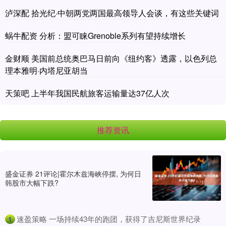
泸深配 拾光纪·中朝两党两国最高领导人会谈，有这些关键词
蜗牛配资 分析：盟可睐Grenoble系列有望持续增长
金财顺 美国前总统奥巴马日前向《纽约客》透露，以色列总
理本雅明·内塔尼亚胡当
天策吧 上半年我国民航旅客运输量达37亿人次
推荐资讯
盛金证券 21评论|霍尔木兹海峡停摆, 为何日
韩股市大幅下跌?
​速盈策略 一场持续43年的跑团，获得了吉尼斯世界纪录
1