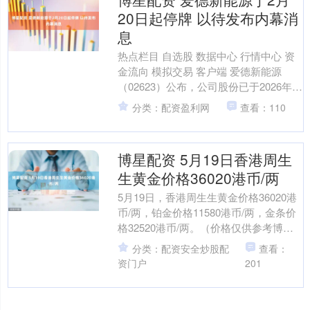
20日起停牌 以待发布内幕消
息
热点栏目 自选股 数据中心 行情中心 资
金流向 模拟交易 客户端 爱德新能源
（02623）公布，公司股份已于2026年2
月20日（星期五）上午九时正起在香港
分类：配资盈利网
查看：110
联合....
博星配资 5月19日香港周生
生黄金价格36020港币/两
5月19日，香港周生生黄金价格36020港
币/两，铂金价格11580港币/两，金条价
格32520港币/两。（价格仅供参考博星
配资，以门店实际为准）同日上海黄金
分类：配资安全炒股配
查看：
交....
资门户
201