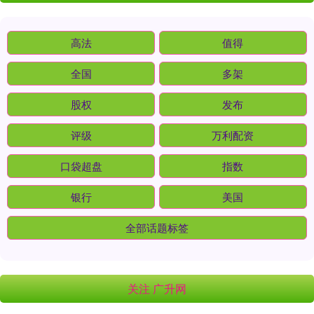
高法
值得
全国
多架
股权
发布
评级
万利配资
口袋超盘
指数
银行
美国
全部话题标签
关注 广升网