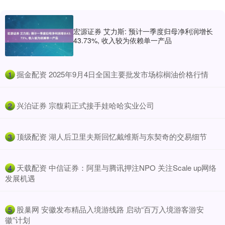
宏源证券 艾力斯: 预计一季度归母净利润增长
43.73%, 收入较为依赖单一产品
​掘金配资 2025年9月4日全国主要批发市场棕榈油价格行情
1
​兴泊证券 宗馥莉正式接手娃哈哈实业公司
2
​顶级配资 湖人后卫里夫斯回忆戴维斯与东契奇的交易细节
3
​天载配资 中信证券：阿里与腾讯押注NPO 关注Scale up网络
4
发展机遇
​股巢网 安徽发布精品入境游线路 启动“百万入境游客游安
5
徽”计划