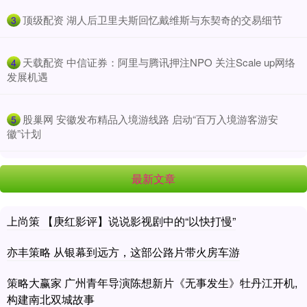
​顶级配资 湖人后卫里夫斯回忆戴维斯与东契奇的交易细节
3
​天载配资 中信证券：阿里与腾讯押注NPO 关注Scale up网络
4
发展机遇
​股巢网 安徽发布精品入境游线路 启动“百万入境游客游安
5
徽”计划
最新文章
上尚策 【庚红影评】说说影视剧中的“以快打慢”
亦丰策略 从银幕到远方，这部公路片带火房车游
策略大赢家 广州青年导演陈想新片《无事发生》牡丹江开机,
构建南北双城故事