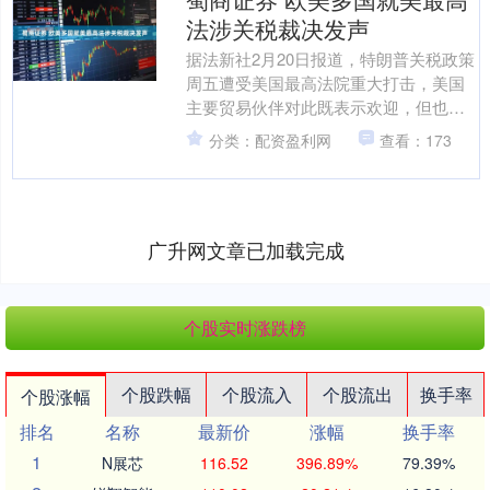
法涉关税裁决发声
据法新社2月20日报道，特朗普关税政策
周五遭受美国最高法院重大打击，美国
主要贸易伙伴对此既表示欢迎，但也持
谨慎态度。美国最高法院认为关税政策
分类：配资盈利网
查看：173
的大部分不合法，驳回....
广升网文章已加载完成
个股实时涨跌榜
个股跌幅
个股流入
个股流出
换手率
个股涨幅
排名
名称
最新价
涨幅
换手率
1
N展芯
116.52
396.89%
79.39%