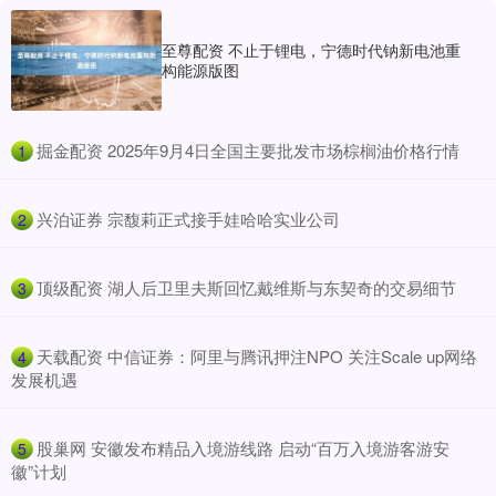
至尊配资 不止于锂电，宁德时代钠新电池重
构能源版图
​掘金配资 2025年9月4日全国主要批发市场棕榈油价格行情
1
​兴泊证券 宗馥莉正式接手娃哈哈实业公司
2
​顶级配资 湖人后卫里夫斯回忆戴维斯与东契奇的交易细节
3
​天载配资 中信证券：阿里与腾讯押注NPO 关注Scale up网络
4
发展机遇
​股巢网 安徽发布精品入境游线路 启动“百万入境游客游安
5
徽”计划