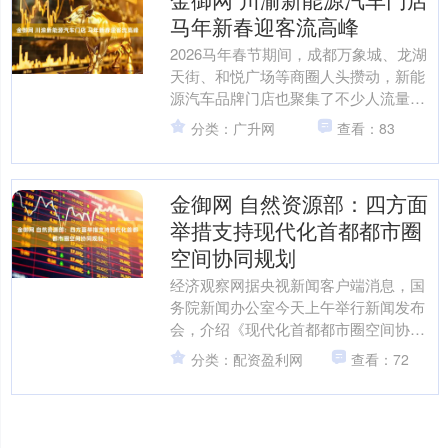
马年新春迎客流高峰
2026马年春节期间，成都万象城、龙湖
天街、和悦广场等商圈人头攒动，新能
源汽车品牌门店也聚集了不少人流量。
在成都的街道上，绿牌乘用车已占据了
分类：广升网
查看：83
相当比例。 近年来，....
金御网 自然资源部：四方面
举措支持现代化首都都市圈
空间协同规划
经济观察网据央视新闻客户端消息，国
务院新闻办公室今天上午举行新闻发布
会，介绍《现代化首都都市圈空间协同
规划(2023—2035年)》有关情况，并答
分类：配资盈利网
查看：72
记者问。 自然....