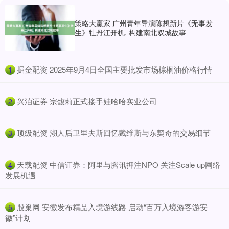
策略大赢家 广州青年导演陈想新片《无事发
生》牡丹江开机, 构建南北双城故事
​掘金配资 2025年9月4日全国主要批发市场棕榈油价格行情
1
​兴泊证券 宗馥莉正式接手娃哈哈实业公司
2
​顶级配资 湖人后卫里夫斯回忆戴维斯与东契奇的交易细节
3
​天载配资 中信证券：阿里与腾讯押注NPO 关注Scale up网络
4
发展机遇
​股巢网 安徽发布精品入境游线路 启动“百万入境游客游安
5
徽”计划