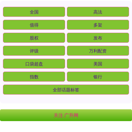
全国
高法
值得
多架
股权
发布
评级
万利配资
口袋超盘
美国
指数
银行
全部话题标签
关注 广升网