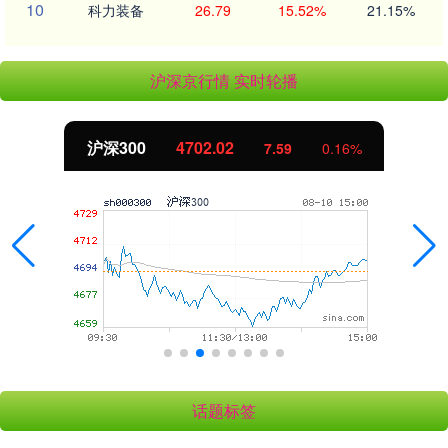
10
科力装备
26.79
15.52%
21.15%
沪深京行情 实时轮播
北证50
1122.88
7.59
0.16%
-
话题标签