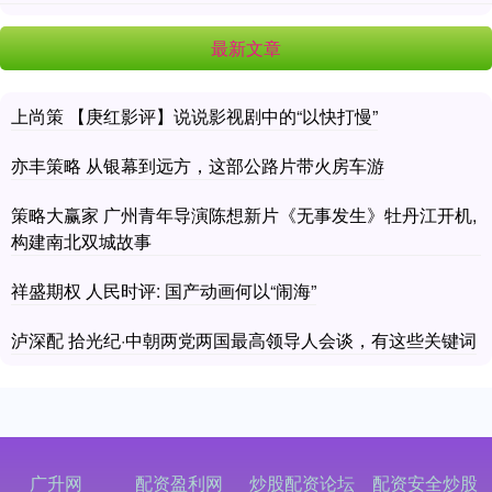
最新文章
上尚策 【庚红影评】说说影视剧中的“以快打慢”
亦丰策略 从银幕到远方，这部公路片带火房车游
策略大赢家 广州青年导演陈想新片《无事发生》牡丹江开机,
构建南北双城故事
祥盛期权 人民时评: 国产动画何以“闹海”
泸深配 拾光纪·中朝两党两国最高领导人会谈，有这些关键词
广升网
配资盈利网
炒股配资论坛
配资安全炒股