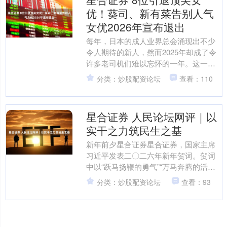
优！葵司、新有菜告别人气
女优2026年宣布退出
每年，日本的成人业界总会涌现出不少
令人期待的新人，然而2025年却成了令
许多老司机们难以忘怀的一年。这一
年，不仅有一大批新晋女优加入，更有
分类：炒股配资论坛
查看：110
多位顶尖女优相继宣布引....
星合证券 人民论坛网评｜以
实干之力筑民生之基
新年前夕星合证券星合证券，国家主席
习近平发表二〇二六年新年贺词。贺词
中以“跃马扬鞭的勇气”“万马奔腾的活
力”“马不停蹄的干劲”，勾勒出新时代奋
分类：炒股配资论坛
查看：93
斗者的精神图谱。党....