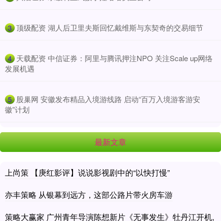
​顶级配资 湖人后卫里夫斯回忆戴维斯与东契奇的交易细节
3
​天载配资 中信证券：阿里与腾讯押注NPO 关注Scale up网络
4
发展机遇
​股巢网 安徽发布精品入境游线路 启动“百万入境游客游安
5
徽”计划
最新文章
上尚策 【庚红影评】说说影视剧中的“以快打慢”
亦丰策略 从银幕到远方，这部公路片带火房车游
策略大赢家 广州青年导演陈想新片《无事发生》牡丹江开机,