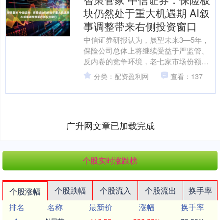
块仍然处于重大机遇期 AI叙
事调整带来右侧投资窗口
中信证券研报认为，展望未来3—5年，
保险公司总体上将继续受益于严监管、
反内卷的竞争环境，老七家市场份额有
望继续集中；在低利率环境下，储蓄存
分类：配资盈利网
查看：137
款向保险公司迁移，是银....
广升网文章已加载完成
个股实时涨跌榜
个股跌幅
个股流入
个股流出
换手率
个股涨幅
排名
名称
最新价
涨幅
换手率