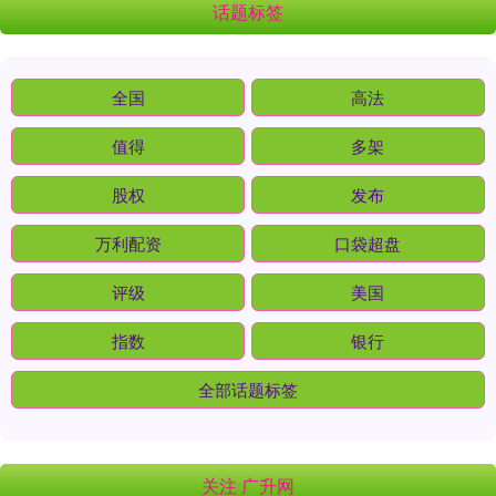
话题标签
全国
高法
值得
多架
股权
发布
万利配资
口袋超盘
评级
美国
指数
银行
全部话题标签
关注 广升网