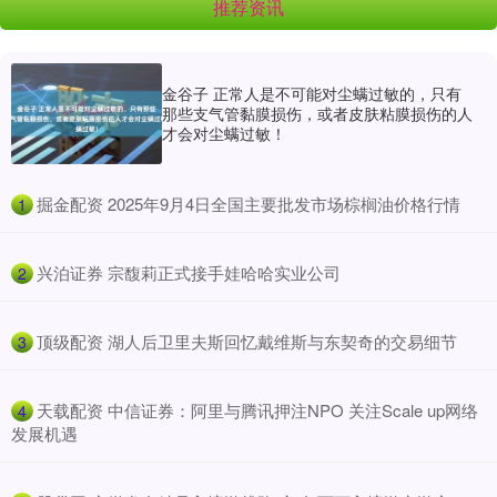
推荐资讯
金谷子 正常人是不可能对尘螨过敏的，只有
那些支气管黏膜损伤，或者皮肤粘膜损伤的人
才会对尘螨过敏！
​掘金配资 2025年9月4日全国主要批发市场棕榈油价格行情
1
​兴泊证券 宗馥莉正式接手娃哈哈实业公司
2
​顶级配资 湖人后卫里夫斯回忆戴维斯与东契奇的交易细节
3
​天载配资 中信证券：阿里与腾讯押注NPO 关注Scale up网络
4
发展机遇