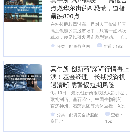
点燃华尔街的AI恐慌，道指
暴跌800点
在科技股权重过高、且对人工智能前景
高度敏感的美股市场中，只需一点风吹
草动，便足以引发股市剧烈波动。 《华
尔街日报》报道，研究公司Citrini发布于
分类：配资盈利网
查看：192
2月23日的....
真牛所 创新药“深V”行情再上
演！基金经理：长期投资机
遇清晰 需警惕短期风险
9月10日，港股创新药板块以大跌开盘，
歌礼制药、基石药业、中国生物制药、
百济神州、石药集团等集体重挫，A股创
新药也同步走低。然而盘中行情的演绎
分类：配资安全炒股配
查看：
凸显了这一板块的韧....
资门户
152