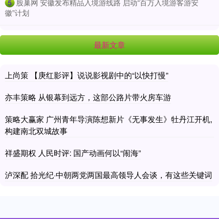
​股巢网 安徽发布精品入境游线路 启动“百万入境游客游安
5
徽”计划
最新文章
上尚策 【庚红影评】说说影视剧中的“以快打慢”
亦丰策略 从银幕到远方，这部公路片带火房车游
策略大赢家 广州青年导演陈想新片《无事发生》牡丹江开机,
构建南北双城故事
祥盛期权 人民时评: 国产动画何以“闹海”
泸深配 拾光纪·中朝两党两国最高领导人会谈，有这些关键词